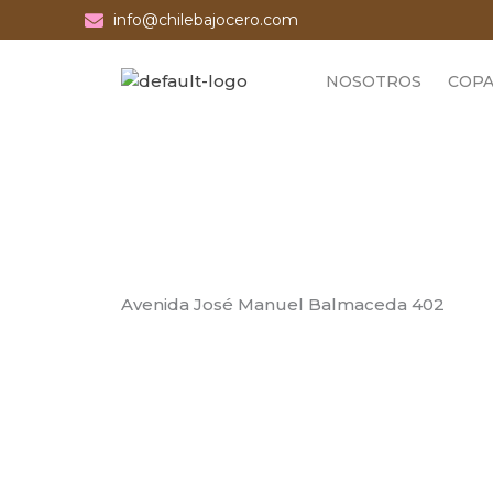
Ir
info@chilebajocero.com
al
contenido
NOSOTROS
COPA
Avenida José Manuel Balmaceda 402