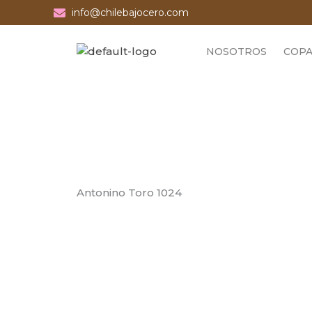
Ir
info@chilebajocero.com
al
contenido
NOSOTROS
COPA
Antonino Toro 1024