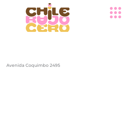
Ir
al
contenido
Avenida Coquimbo 2495