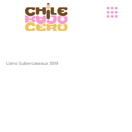
Ir
al
contenido
Llano Subercaseaux 3519