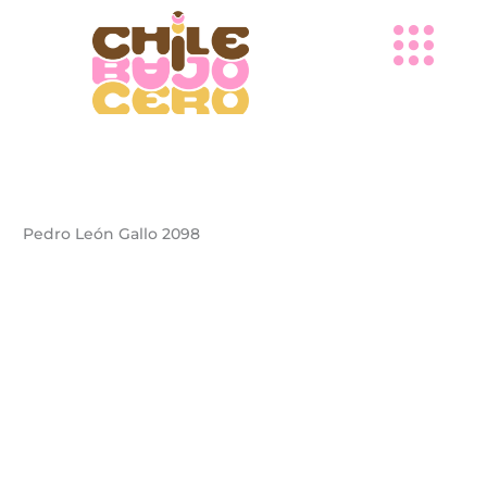
Ir
al
contenido
Pedro León Gallo 2098