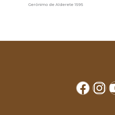
Gerónimo de Alderete 1595
F
I
a
n
c
s