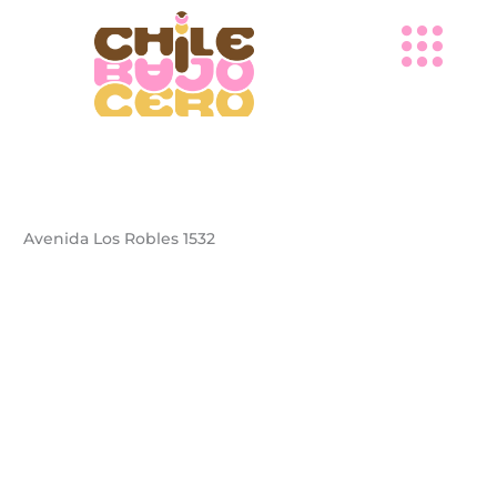
Ir
al
contenido
Avenida Los Robles 1532