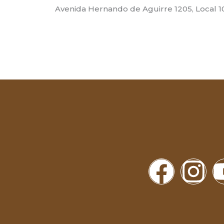
Avenida Hernando de Aguirre 1205, Local 1
F
I
a
n
c
s