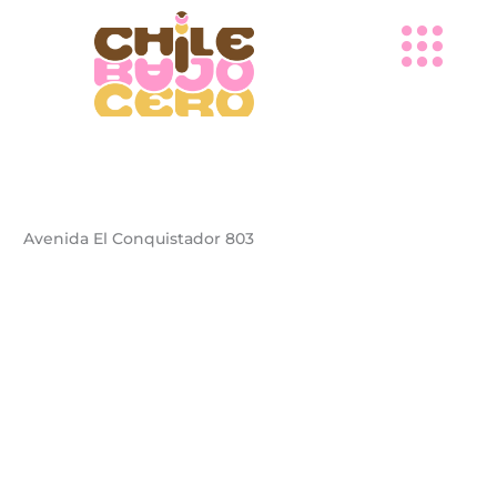
Ir
al
contenido
Avenida El Conquistador 803