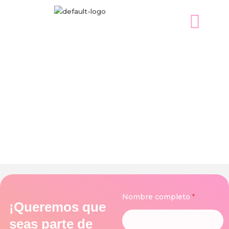
Ir
al
contenido
Quiero Ser Parte
Nombre completo
*
¡Queremos que
seas parte de