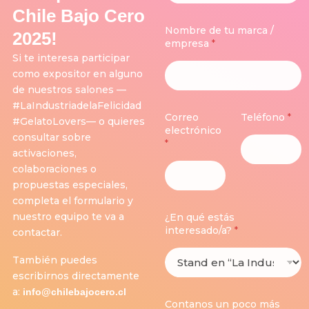
Chile Bajo Cero
Nombre de tu marca /
2025!
empresa
*
Si te interesa participar
como expositor en alguno
de nuestros salones —
#LaIndustriadelaFelicidad
Correo
Teléfono
*
#GelatoLovers— o quieres
electrónico
consultar sobre
*
activaciones,
colaboraciones o
propuestas especiales,
completa el formulario y
nuestro equipo te va a
¿En qué estás
interesado/a?
*
contactar.
También puedes
escribirnos directamente
a:
info@chilebajocero.cl
p
Contanos un poco más
o